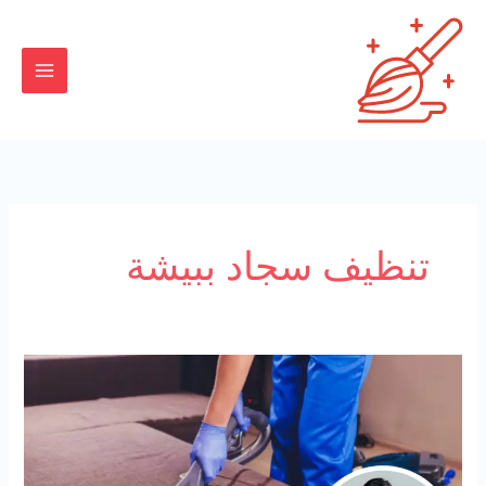
خطي
لى
لمحتوى
تنظيف سجاد ببيشة
شركة
تنظيف
سجاد
ببيشة