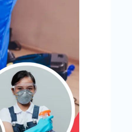
تنظيف
مجالس
ببيشة